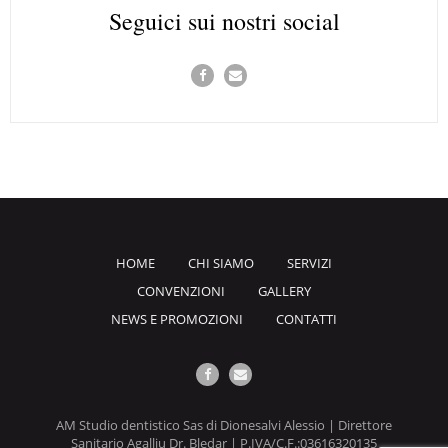
Seguici sui nostri social
HOME
CHI SIAMO
SERVIZI
CONVENZIONI
GALLERY
NEWS E PROMOZIONI
CONTATTI
AM Studio dentistico Sas di Dionesalvi Alessio | Direttore
Sanitario Agalliu Dr. Bledar | P.IVA/C.F.:03616320135